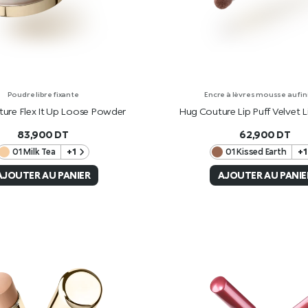
Poudre libre fixante
Encre à lèvres mousse au fin
ure Flex It Up Loose Powder
Hug Couture Lip Puff Velvet 
83,900
DT
62,900
DT
01 Milk Tea
+1
01 Kissed Earth
+1
AJOUTER AU PANIER
AJOUTER AU PANIE