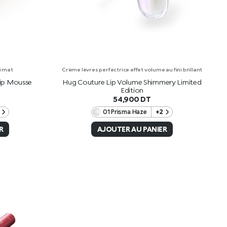
i mat
Crème lèvres perfectrice effet volume au fini brillant
Lip Mousse
Hug Couture Lip Volume Shimmery Limited
Edition
54,900
DT
01 Prisma Haze
+2
R
AJOUTER AU PANIER