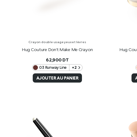
Crayon double usage yeux et lèvres
Hug Couture Don’t Make Me Crayon
Hug Cout
62,900
DT
03 Runway Line
+2
AJOUTER AU PANIER