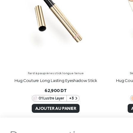
Fard à paupières stick longue tenue
Sk
Hug Couture Long Lasting Eyeshadow Stick
Hug Cout
62,900
DT
01 Lustre Layer
+3
AJOUTER AU PANIER