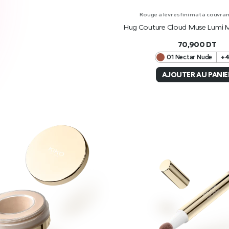
Rouge à lèvres fini mat à couvra
Hug Couture Cloud Muse Lumi Ma
70,900
DT
01 Nectar Nude
+
AJOUTER AU PANIE