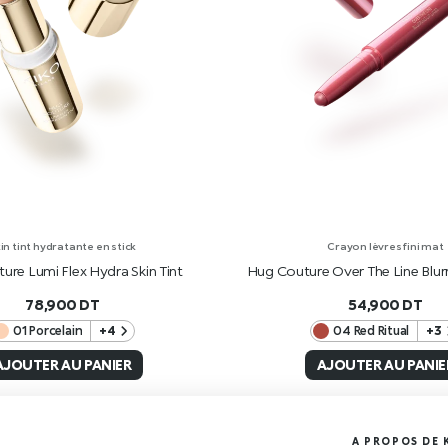
in tint hydratante en stick
Crayon lèvres fini mat
ure Lumi Flex Hydra Skin Tint
Hug Couture Over The Line Blurr
78,900
DT
54,900
DT
01 Porcelain
+4
04 Red Ritual
+3
AJOUTER AU PANIER
AJOUTER AU PANIE
A PROPOS DE 