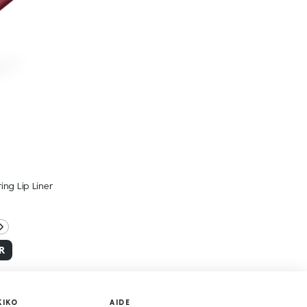
ing Lip Liner
R
KIKO
AIDE