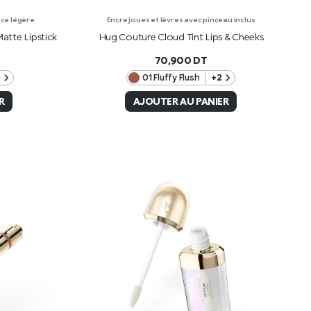
nce légère
Encre joues et lèvres avec pinceau inclus
tte Lipstick
Hug Couture Cloud Tint Lips & Cheeks
70,900
DT
4
01 Fluffy Flush
+2
R
AJOUTER AU PANIER