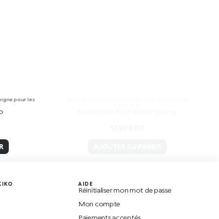
eigne pour les
Éponge pour produits fluides crème et poudre
compacte
o
Rectangular Foundation Sponge
17,900
DT
R
AJOUTER AU PANIER
KIKO
AIDE
Réinitialiser mon mot de passe
O
Mon compte
Paiements acceptés