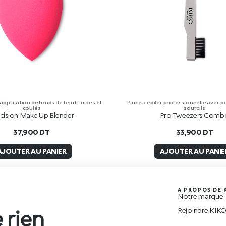
application de fonds de teint fluides et
Pince à épiler professionnelle avec p
coulés
sourcils
cision Make Up Blender
Pro Tweezers Comb
37,900
DT
33,900
DT
AJOUTER AU PANIER
AJOUTER AU PANIE
A PROPOS DE 
Notre marque
Rejoindre KIK
 rien