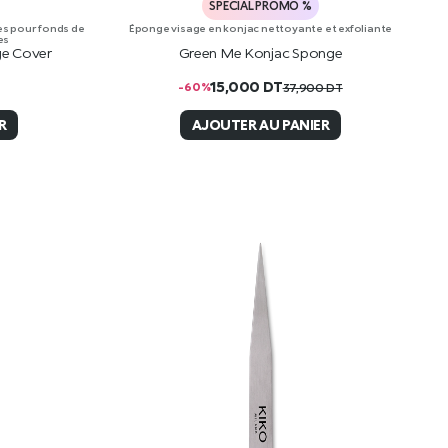
SPECIAL PROMO %
Éponge visage en konjac nettoyante et exfoliante
es pour fonds de
es
Green Me Konjac Sponge
ge Cover
15,000
DT
-60%
37,900
DT
R
AJOUTER AU PANIER