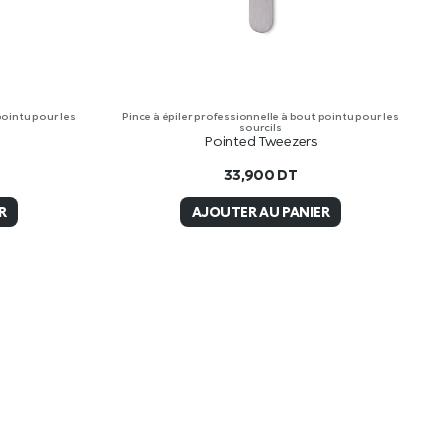
pointu pour les
Pince à épiler professionnelle à bout pointu pour les
sourcils
Pointed Tweezers
33,900
DT
R
AJOUTER AU PANIER