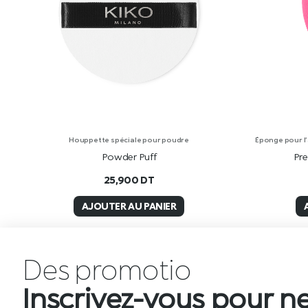
Houppette spéciale pour poudre
Éponge pour l’
Powder Puff
Pre
25,900
DT
AJOUTER AU PANIER
Des
p
r
o
m
o
t
i
o
n
s
Inscrivez-vous pour ne