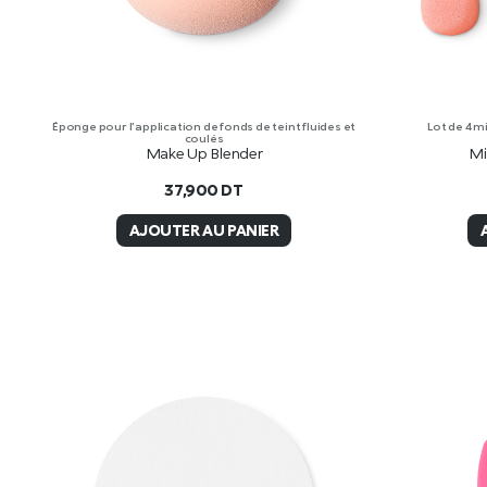
Éponge pour l’application de fonds de teint fluides et
Lot de 4 m
coulés
Make Up Blender
Mi
37,900
DT
AJOUTER AU PANIER