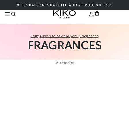
📢 LIVRAISON GRATUITE À PARTIR DE 99 TND
soin
*
autres soins de la peau
*
fragrances
FRAGRANCES
16 article(s)