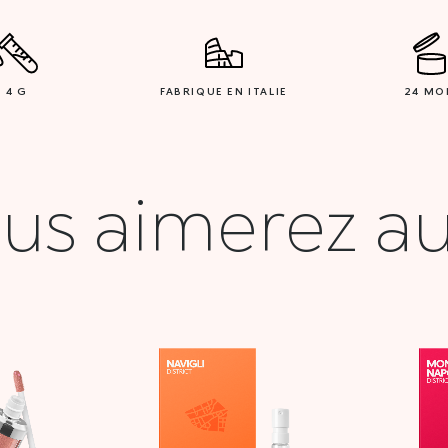
4 G
FABRIQUE EN ITALIE
24 MO
us aimerez au