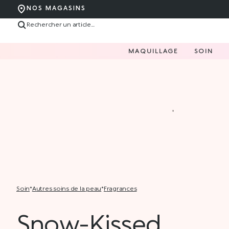
NOS MAGASINS
MAQUILLAGE
SOIN
soin
*
autres soins de la peau
*
fragrances
Snow-Kissed