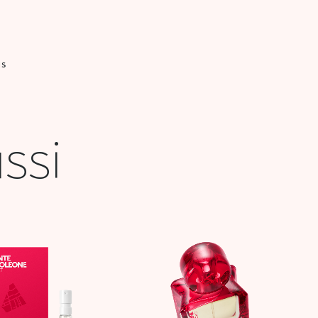
IS
ssi