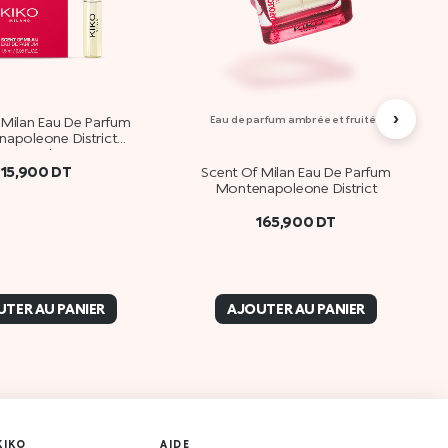
›
 Milan Eau De Parfum
Eau de parfum ambrée et fruitée
apoleone District
Sample
15,900
DT
Scent Of Milan Eau De Parfum
Montenapoleone District
165,900
DT
TER AU PANIER
AJOUTER AU PANIER
KIKO
AIDE