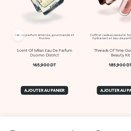
‹
Eau de parfum ambrée, gourmande et
Coffret cadeau beauté : bri
fruitée
hydratant et eau de pa
Scent Of Milan Eau De Parfum
Threads Of Time Ou
Duomo District
Beauty Kit
165,900
DT
185,900
D
AJOUTER AU PANIER
AJOUTER AU P