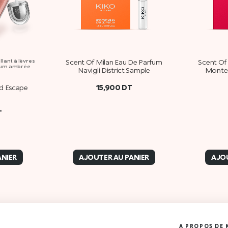
llant à lèvres
Scent Of Milan Eau De Parfum
Scent Of
rfum ambrée
Navigli District Sample
Monten
15,900
DT
d Escape
T
ANIER
AJOUTER AU PANIER
AJOU
A PROPOS DE 