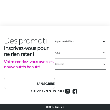
Des
p
r
o
m
o
t
i
o
A propos de Kiko
Inscrivez-vous pour
ne rien rater !
AIDE
Votre rendez-vous avec les
Contact
nouveautés beauté
S'INSCRIRE
SUIVEZ-NOUS SUR
© KIKO Tunisie