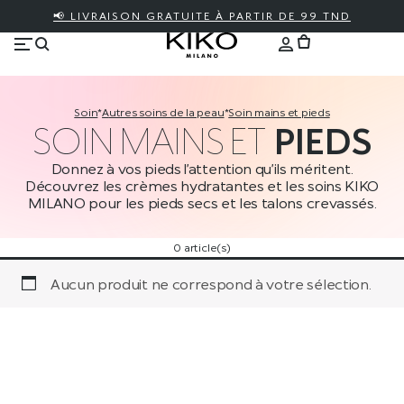
📢 LIVRAISON GRATUITE À PARTIR DE 99 TND
soin
*
autres soins de la peau
*
soin mains et pieds
SOIN MAINS ET
PIEDS
Donnez à vos pieds l’attention qu’ils méritent.
Découvrez les crèmes hydratantes et les soins KIKO
MILANO pour les pieds secs et les talons crevassés.
0 article(s)
Aucun produit ne correspond à votre sélection.