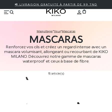
📢 LIVRAISON GRATUITE À PARTIR DE 99 TND
maquillage
*
yeux
*
mascaras
MASCARAS
Renforcez vos cils et créez un regard intense avec un
mascara volumisant, allongeant ou recourbant de KIKO
MILANO. Découvrez notre gamme de mascaras
waterproof et ceux à base de fibre.
15 article(s)