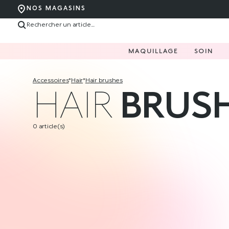
NOS MAGASINS
MAQUILLAGE
SOIN
accessoires
*
hair
*
hair brushes
HAIR
BRUS
0 article(s)