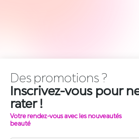
Des
p
r
o
m
o
t
i
o
n
s
?
Inscrivez-vous pour ne
rater !
Votre rendez-vous avec les nouveautés
beauté