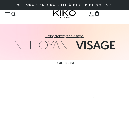
📢 LIVRAISON GRATUITE À PARTIR DE 99 TND
soin
*
nettoyant visage
NETTOYANT
VISAGE
17 article(s)