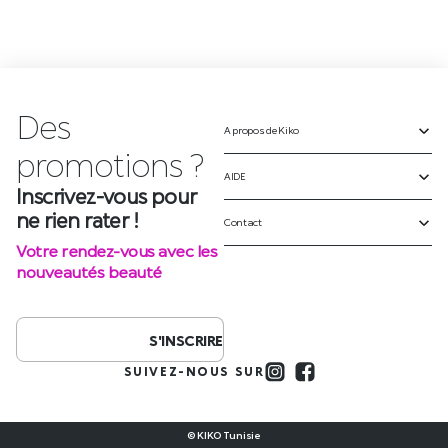
Disque de nettoyage pour
pinceaux
Brush Cleansing Pad
25,900
DT
Des
AJOUTER AU PANIER
A propos de Kiko
p
r
o
m
o
t
i
o
n
s
?
AIDE
Inscrivez-vous pour
ne rien rater !
Contact
Votre rendez-vous avec les
nouveautés beauté
S'INSCRIRE
SUIVEZ-NOUS SUR
© KIKO Tunisie