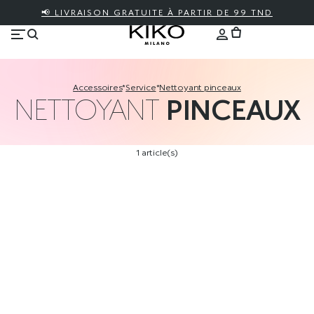
📢 LIVRAISON GRATUITE À PARTIR DE 99 TND
accessoires
*
service
*
nettoyant pinceaux
NETTOYANT
PINCEAUX
1 article(s)