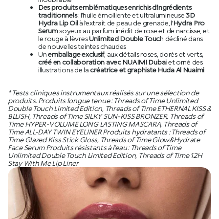
Des produits emblématiques enrichis d’ingrédients
traditionnels
: l’huile émolliente et ultralumineuse
3D
Hydra Lip Oil
à l’extrait de peau de grenade, l’
Hydra Pro
Serum
soyeux au parfum inédit de rose et de narcisse, et
le rouge à lèvres
Unlimited Double Touc
h décliné dans
de nouvelles teintes chaudes
Un
emballage exclusif
, aux détails roses, dorés et verts,
créé en collaboration avec NUAIMI Dubai
et orné des
illustrations de la
créatrice et graphiste Huda Al Nuaimi
* Tests cliniques instrumentaux réalisés sur une sélection de
produits. Produits longue tenue : Threads of Time Unlimited
Double Touch Limited Edition, Threads of Time ETHERNAL KISS &
BLUSH, Threads of Time SILKY SUN-KISS BRONZER, Threads of
Time HYPER-VOLUME LONG LASTING MASCARA, Threads of
Time ALL-DAY TWIN EYELINER Produits hydratants : Threads of
Time Glazed Kiss Stick Gloss, Threads of Time Glow&Hydrate
Face Serum Produits résistants à l’eau : Threads of Time
Unlimited Double Touch Limited Edition, Threads of Time 12H
Stay With Me Lip Liner