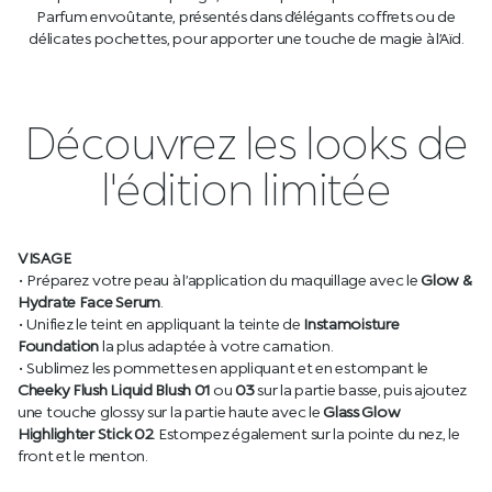
Parfum envoûtante, présentés dans d’élégants coffrets ou de
délicates pochettes, pour apporter une touche de magie à l’Aïd.
Découvrez les looks de
l'édition limitée
VISAGE
• Préparez votre peau à l’application du maquillage avec le
Glow &
Hydrate Face Serum
.
• Unifiez le teint en appliquant la teinte de
Instamoisture
Foundation
la plus adaptée à votre carnation.
• Sublimez les pommettes en appliquant et en estompant le
Cheeky Flush Liquid Blush 01
ou
03
sur la partie basse, puis ajoutez
une touche glossy sur la partie haute avec le
Glass Glow
Highlighter Stick 02
. Estompez également sur la pointe du nez, le
front et le menton.