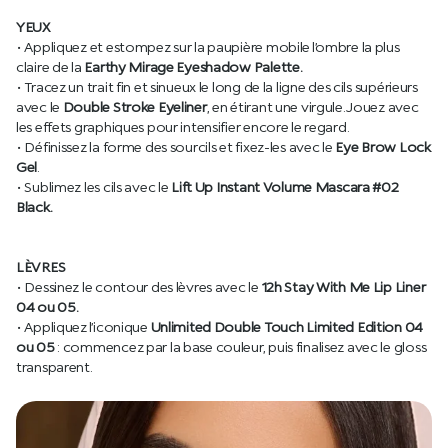
YEUX
• Appliquez et estompez sur la paupière mobile l’ombre la plus
claire de la
Earthy Mirage Eyeshadow Palette.
• Tracez un trait fin et sinueux le long de la ligne des cils supérieurs
avec le
Double Stroke Eyeliner
, en étirant une virgule. Jouez avec
les effets graphiques pour intensifier encore le regard.
• Définissez la forme des sourcils et fixez-les avec le
Eye Brow Lock
Gel
.
• Sublimez les cils avec le
Lift Up Instant Volume Mascara #02
Black.
LÈVRES
• Dessinez le contour des lèvres avec le
12h Stay With Me Lip Liner
04 ou 05.
• Appliquez l’iconique
Unlimited Double Touch Limited Edition 04
ou 05
: commencez par la base couleur, puis finalisez avec le gloss
transparent.