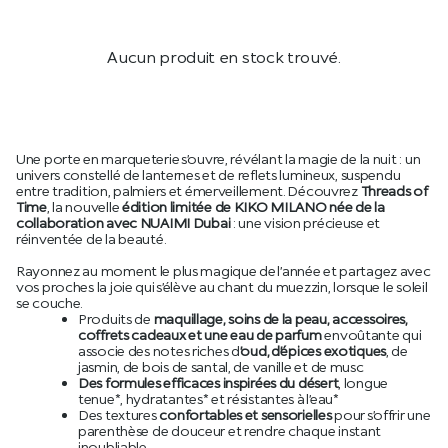
Aucun produit en stock trouvé.
Une porte en marqueterie s’ouvre, révélant la magie de la nuit : un
univers constellé de lanternes et de reflets lumineux, suspendu
entre tradition, palmiers et émerveillement. Découvrez
Threads of
Time
, la nouvelle
édition limitée de KIKO MILANO née de la
collaboration avec NUAIMI Dubai
: une vision précieuse et
réinventée de la beauté.
Rayonnez au moment le plus magique de l’année et partagez avec
vos proches la joie qui s’élève au chant du muezzin, lorsque le soleil
se couche.
Produits de
maquillage, soins de la peau, accessoires,
coffrets cadeaux et une eau de parfum
envoûtante qui
associe des notes riches d
’oud, d’épices exotiques
, de
jasmin, de bois de santal, de vanille et de musc
Des formules efficaces inspirées du désert
, longue
tenue*, hydratantes* et résistantes à l’eau*
Des textures
confortables et sensorielles
pour s’offrir une
parenthèse de douceur et rendre chaque instant
inoubliable