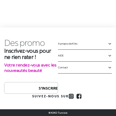
Des
p
r
o
m
o
A propos de Kiko
Inscrivez-vous pour
ne rien rater !
AIDE
Votre rendez-vous avec les
Contact
nouveautés beauté
S'INSCRIRE
SUIVEZ-NOUS SUR
© KIKO Tunisie