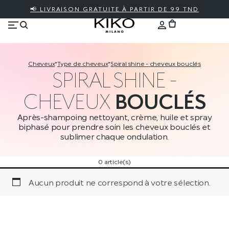
📢 LIVRAISON GRATUITE À PARTIR DE 99 TND
cheveux
*
type de cheveux
*
spiral shine - cheveux bouclés
SPIRAL SHINE -
CHEVEUX
BOUCLÉS
Après-shampoing nettoyant, crème, huile et spray
biphasé pour prendre soin les cheveux bouclés et
sublimer chaque ondulation.
0 article(s)
Aucun produit ne correspond à votre sélection.