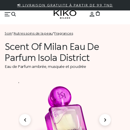
📢 LIVRAISON GRATUITE À PARTIR DE 99 TND
soin
*
autres soins de la peau
*
fragrances
Scent Of Milan Eau De
Parfum Isola District
Eau de Parfum ambrée, musquée et poudrée