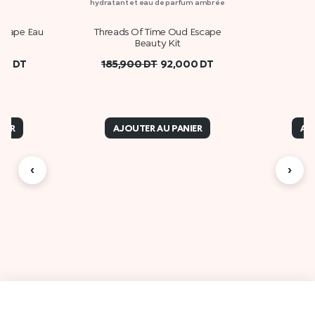
hydratant et eau de parfum ambrée
scape Eau
Threads Of Time Oud Escape
Beauty Kit
00
DT
185,900
DT
92,000
DT
IER
AJOUTER AU PANIER
AJ
‹
›
Des
A propos de Kiko