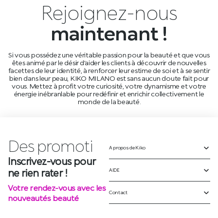
Rejoignez-nous
maintenant !
Si vous possédez une véritable passion pour la beauté et que vous
êtes animé par le désir d’aider les clients à découvrir de nouvelles
facettes de leur identité, à renforcer leur estime de soi et à se sentir
bien dans leur peau, KIKO MILANO est sans aucun doute fait pour
vous. Mettez à profit votre curiosité, votre dynamisme et votre
énergie inébranlable pour redéfinir et enrichir collectivement le
monde de la beauté.
Des
A propos de Kiko
p
r
o
m
o
t
i
o
n
AIDE
Inscrivez-vous pour
ne rien rater !
Contact
Votre rendez-vous avec les
nouveautés beauté