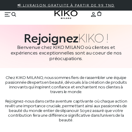
📢 LIVRAISON GRATUITE À PARTIR DE 99 TND
Rejoignez
KIKO !
Bienvenue chez KIKO MILANO où clientes et
expériences exceptionnelles sont au coeur de nos
préocupations.
Chez KIKO MILANO, nous sommes fiers de rassembler une équipe
passionnée d’experts en beauté, dévoués à la création de produits
innovants qui inspirent confiance et enchantent nos clientes à
travers le monde.
Rejoignez-nous dans cette aventure captivante où chaque action
revêt une importance cruciale, permettant ainsi aux passionnés de
beauté du monde entier de s’épanouir. Soyez assuré que votre
contribution fera une différence significative dans l’univers de la
beauté.