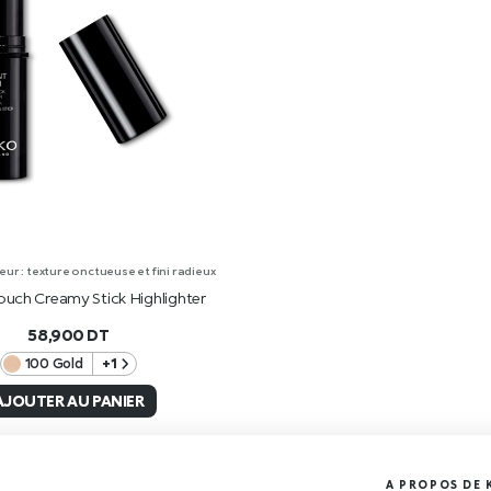
eur : texture onctueuse et fini radieux
ouch Creamy Stick Highlighter
58,900
DT
100 Gold
+1
AJOUTER AU PANIER
A PROPOS DE 