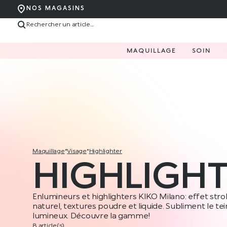
NOS MAGASINS
MAQUILLAGE
SOIN
maquillage
*
visage
*
highlighter
HIGHLIGH
Enlumineurs et highlighters KIKO Milano: effet stro
naturel, textures poudre et liquide. Subliment le tei
lumineux. Découvre la gamme!
8 article(s)