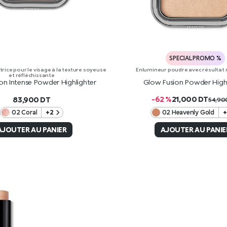
SPECIAL PROMO %
Enlumineur poudre avec résultat
rice pour le visage à la texture soyeuse
et réfléchissante
Glow Fusion Powder Highl
on Intense Powder Highlighter
-62 %
21,000
DT
83,900
DT
54,9
02 Coral
+2
02 Heavenly Gold
+
AJOUTER AU PANIER
AJOUTER AU PANIE