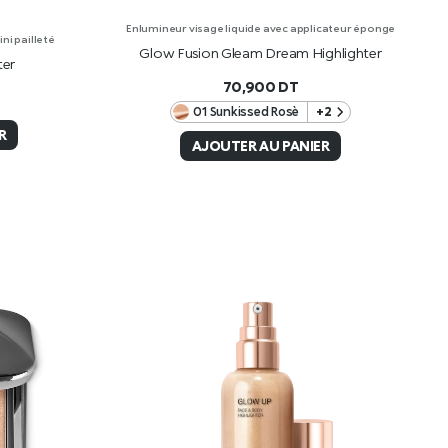
Enlumineur visage liquide avec applicateur éponge
ni pailleté
Glow Fusion Gleam Dream Highlighter
ter
70,900
DT
01 Sunkissed Rosè
+2
R
AJOUTER AU PANIER