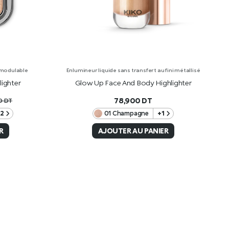
 modulable
Enlumineur liquide sans transfert au fini métallisé
ighter
Glow Up Face And Body Highlighter
78,900
DT
00
DT
01 Champagne
+1
2
AJOUTER AU PANIER
R