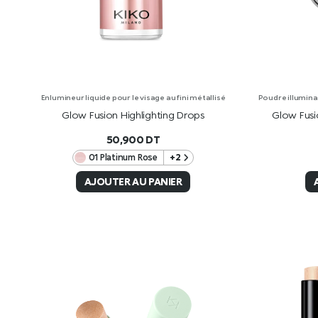
Enlumineur liquide pour le visage au fini métallisé
Poudre illuminat
Glow Fusion Highlighting Drops
Glow Fusi
50,900
DT
01 Platinum Rose
+2
AJOUTER AU PANIER