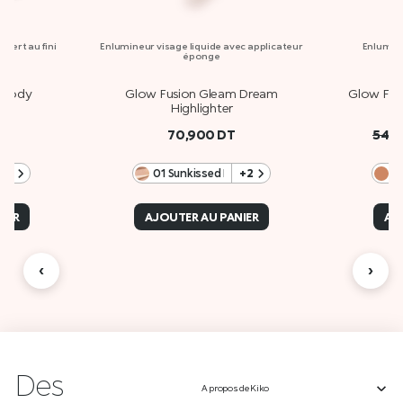
sfert au fini
Enlumineur visage liquide avec applicateur
Enlumine
éponge
 Body
Glow Fusion Gleam Dream
Glow Fus
Highlighter
70,900
DT
54,
+1
01 Sunkissed Rosé
+2
0
IER
AJOUTER AU PANIER
AJ
‹
›
Des
A propos de Kiko