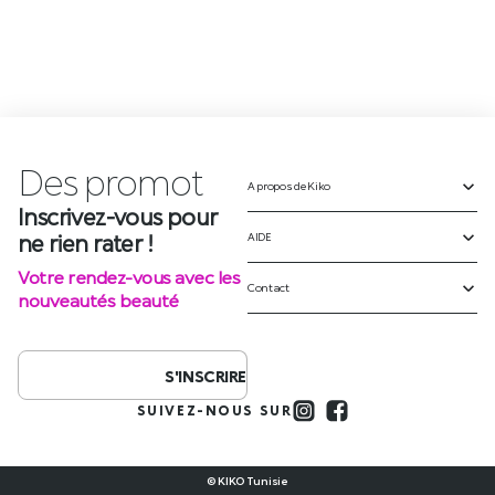
Sérum nourrissant pour la
longueur des cheveux
Nourish & Protect Daily Hair
Serum
91,900
DT
Des
p
r
o
m
o
t
AJOUTER AU PANIER
A propos de Kiko
Inscrivez-vous pour
ne rien rater !
AIDE
Votre rendez-vous avec les
Contact
nouveautés beauté
S'INSCRIRE
SUIVEZ-NOUS SUR
© KIKO Tunisie