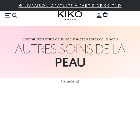
📢 LIVRAISON GRATUITE À PARTIR DE 99 TND
soin
*
autres soins de la peau
*
autres soins de la peau
AUTRES SOINS DE LA
PEAU
1 article(s)