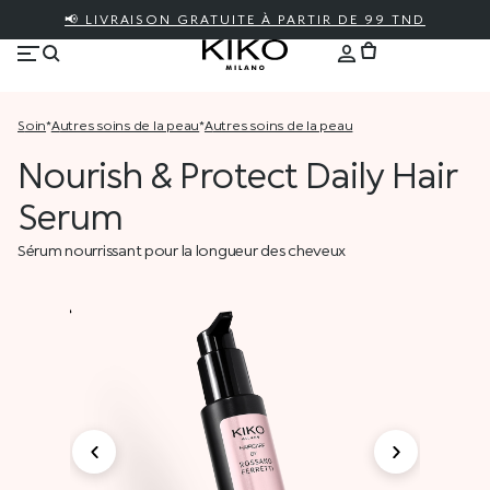
📢 LIVRAISON GRATUITE À PARTIR DE 99 TND
soin
*
autres soins de la peau
*
autres soins de la peau
Nourish & Protect Daily Hair
Serum
Sérum nourrissant pour la longueur des cheveux