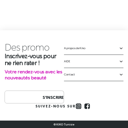
Des
p
r
o
m
o
t
A propos de Kiko
Inscrivez-vous pour
ne rien rater !
AIDE
Votre rendez-vous avec les
Contact
nouveautés beauté
S'INSCRIRE
SUIVEZ-NOUS SUR
© KIKO Tunisie