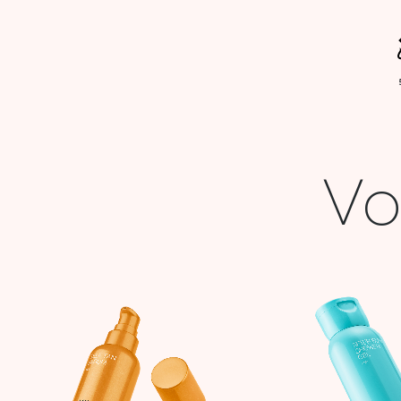
Vo
Le
prix
initia
était 
62,9