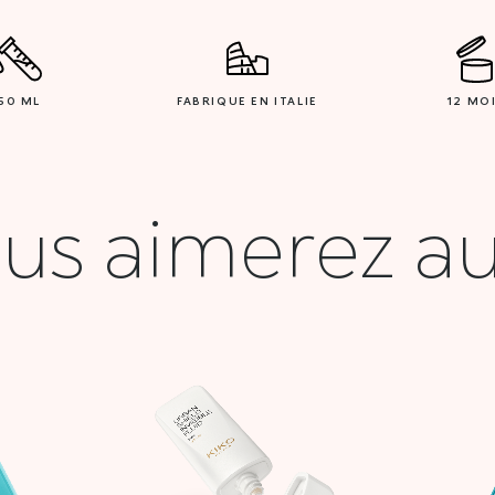
50 ML
FABRIQUE EN ITALIE
12 MO
us aimerez au
Le
prix
l
actuel
:
est :
00 DT.
25,000 DT.