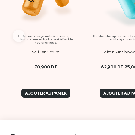
‹
Sérum visage autobronzant,
Gel douche après-soleil po
illuminateur et hydratant à l'acide
l'acide hyaluron
hyaluronique.
Self Tan Serum
After Sun Showe
70,900
DT
62,900
DT
25,
AJOUTER AU PANIER
AJOUTER AU P