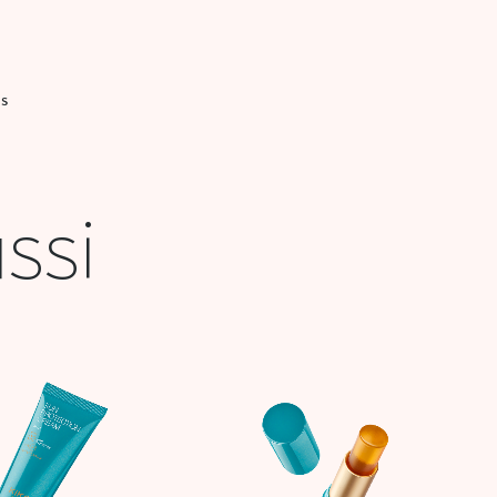
IS
ssi
Le
Le
prix
prix
initial
actuel
était :
est :
54,900 DT.
21,000 DT.