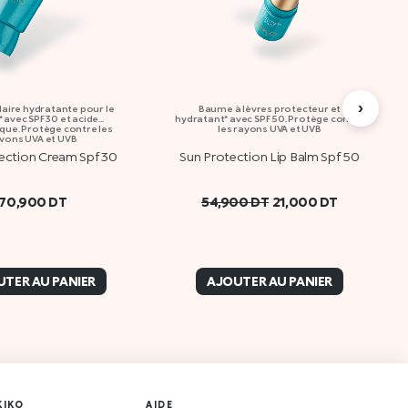
›
aire hydratante pour le
Baume à lèvres protecteur et
 avec SPF 30 et acide
hydratant* avec SPF 50. Protège contre
que. Protège contre les
les rayons UVA et UVB
yons UVA et UVB
ection Cream Spf 30
Sun Protection Lip Balm Spf 50
70,900
DT
54,900
DT
21,000
DT
TER AU PANIER
AJOUTER AU PANIER
KIKO
AIDE