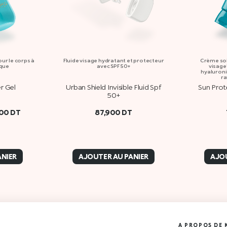
ur le corps à
Fluide visage hydratant et protecteur
Crème sol
ique
avec SPF 50+
visage*
hyaluroni
ra
r Gel
Urban Shield Invisible Fluid Spf
Sun Prot
50+
000
DT
87,900
DT
ANIER
AJOUTER AU PANIER
AJOU
A PROPOS DE 