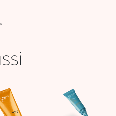
IS
ssi