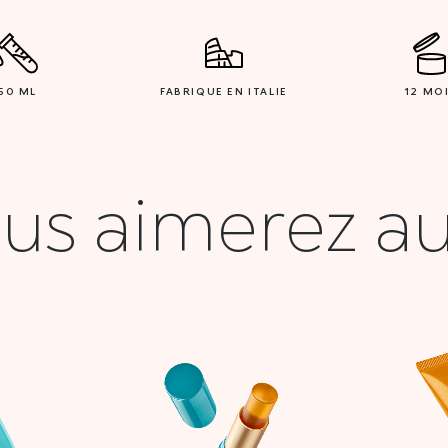
50 ML
FABRIQUE EN ITALIE
12 MO
us aimerez au