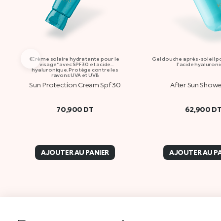
‹
Crème solaire hydratante pour le
Gel douche après-soleil po
visage* avec SPF 30 et acide
l'acide hyaluron
hyaluronique. Protège contre les
rayons UVA et UVB
Sun Protection Cream Spf 30
After Sun Showe
70,900
DT
62,900
D
AJOUTER AU PANIER
AJOUTER AU P