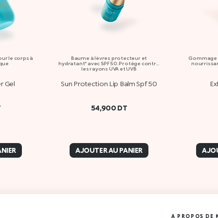
ur le corps à
Baume à lèvres protecteur et
Gommage po
ique
hydratant* avec SPF 50. Protège contre
nourrissan
les rayons UVA et UVB
r Gel
Sun Protection Lip Balm Spf 50
Ex
T
54,900
DT
ANIER
AJOUTER AU PANIER
AJOU
A PROPOS DE 