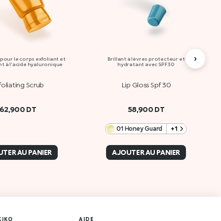
›
ur le corps exfoliant et
Brillant à lèvres protecteur et
t à l'acide hyaluronique
hydratant avec SPF 30
foliating Scrub
Lip Gloss Spf 30
62,900
DT
58,900
DT
01 Honey Guard
+1
TER AU PANIER
AJOUTER AU PANIER
KIKO
AIDE