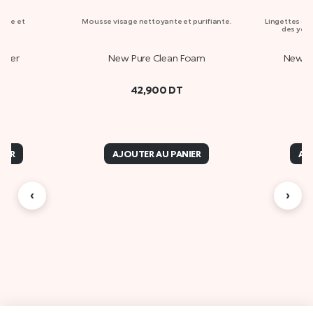
ante et
Mousse visage nettoyante et purifiante.
Lingettes dé
des yeux
oner
New Pure Clean Foam
New Pu
42,900
DT
IER
AJOUTER AU PANIER
AJ
‹
›