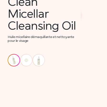
Clean
Micellar
Cleansing Oil
Huile micellaire démaquillante et nettoyante
pour le visage