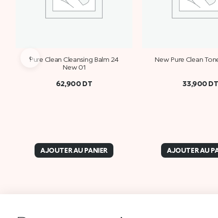
‹
Pure Clean Cleansing Balm 24
New Pure Clean Ton
New 01
62,900
DT
33,900
D
AJOUTER AU PANIER
AJOUTER AU P