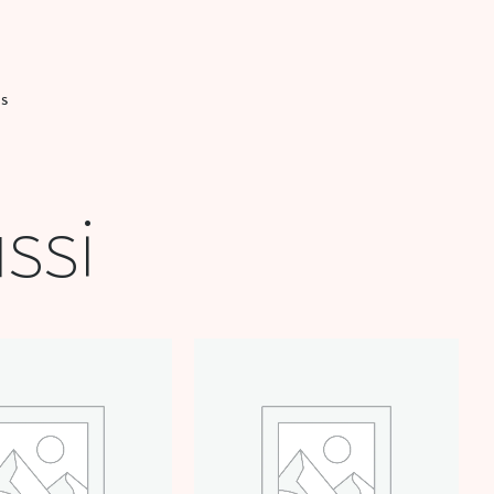
IS
ssi