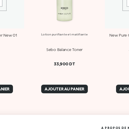
er New 01
Lotion purifiante et matifiante
New Pure C
T
Sebo Balance Toner
33,900
DT
ANIER
AJOUTER AU PANIER
AJOU
A PROPOS DE 