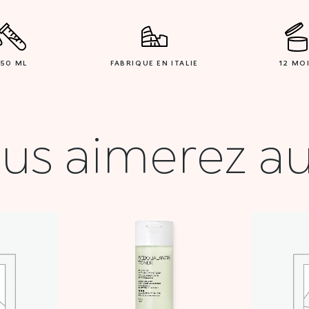
150 ML
FABRIQUE EN ITALIE
12 MO
us aimerez au