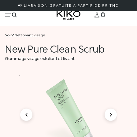
📢 LIVRAISON GRATUITE À PARTIR DE 99 TND
soin
*
nettoyant visage
New Pure Clean Scrub
Gommage visage exfoliant et lissant