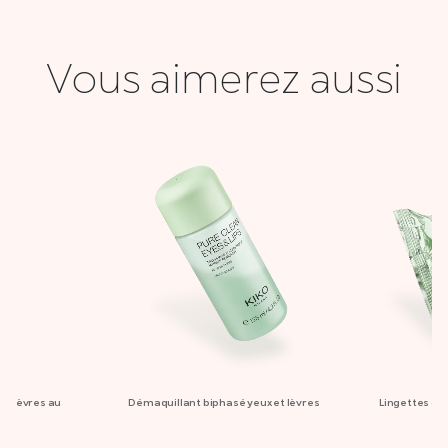
Vous aimerez aussi
et lèvres au
Démaquillant biphasé yeux et lèvres
Lingettes dé