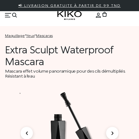
📢 LIVRAISON GRATUITE À PARTIR DE 99 TND
maquillage
*
yeux
*
mascaras
Extra Sculpt Waterproof
Mascara
Mascara effet volume panoramique pour des cils démultipliés.
Résistant à l’eau