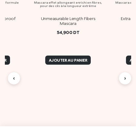
me, formule
Mascara effet allongeant enrichi en fibres,
Mascara eff
pour des cils à la longueur extrême
de
terproof
Unmeasurable Length Fibers
Extra S
Mascara
54,900
DT
IER
AJOUTER AU PANIER
AJ
‹
›