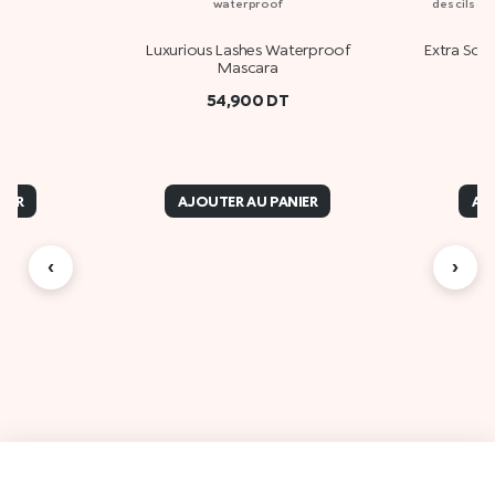
waterproof
des cils dé
ion
Luxurious Lashes Waterproof
Extra Scu
Mascara
54,900
DT
IER
AJOUTER AU PANIER
AJ
‹
›
Des
A propos de Kiko