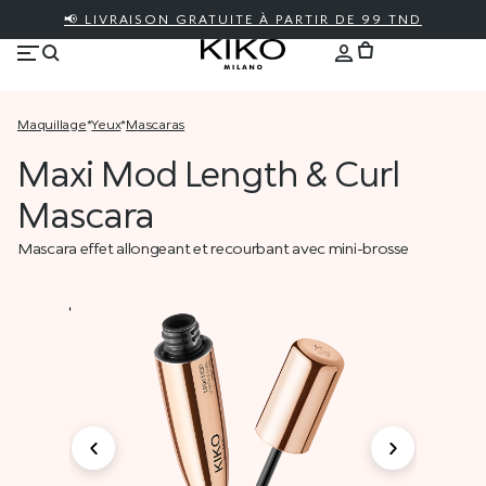
📢 LIVRAISON GRATUITE À PARTIR DE 99 TND
maquillage
*
yeux
*
mascaras
Maxi Mod Length & Curl
Mascara
Mascara effet allongeant et recourbant avec mini-brosse