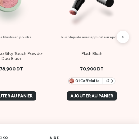
›
e blushs en poudre
Blush liquide avec applicateur éponge
ko Silky Touch Powder
Plush Blush
Duo Blush
78,900
DT
70,900
DT
01 Caffelatte
+2
TER AU PANIER
AJOUTER AU PANIER
KIKO
AIDE