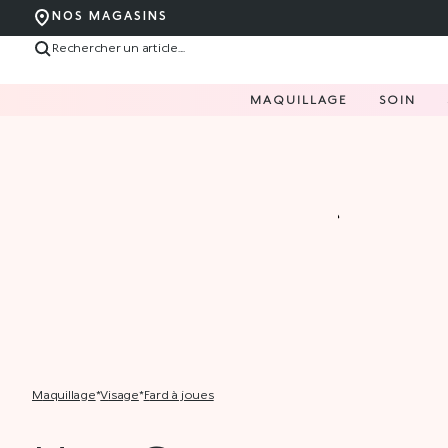
NOS MAGASINS
MAQUILLAGE
SOIN
maquillage
*
visage
*
fard à joues