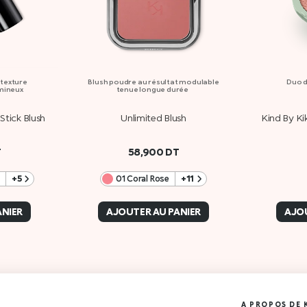
: texture
Blush poudre au résultat modulable
Duo d
umineux
tenue longue durée
Stick Blush
Unlimited Blush
Kind By Ki
T
58,900
DT
+5
01 Coral Rose
+11
ANIER
AJOUTER AU PANIER
AJOU
A PROPOS DE 