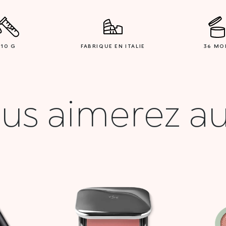
10 G
FABRIQUE EN ITALIE
36 MO
us aimerez au