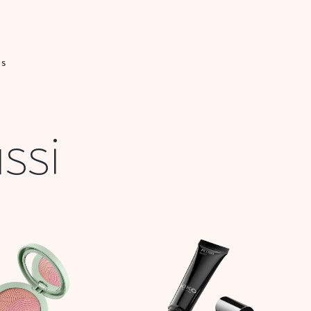
IS
ssi