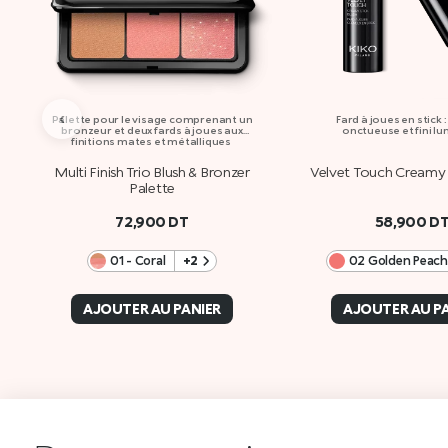
‹
Palette pour le visage comprenant un
Fard à joues en stick 
bronzeur et deux fards à joues aux
onctueuse et fini l
finitions mates et métalliques
Multi Finish Trio Blush & Bronzer
Velvet Touch Creamy 
Palette
72,900
DT
58,900
D
01 - Coral
+2
02 Golden Peach
AJOUTER AU PANIER
AJOUTER AU P