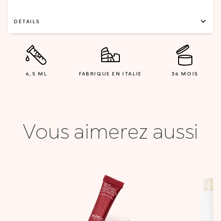
DÉTAILS
6,5 ML
FABRIQUE EN ITALIE
36 MOIS
Vous aimerez aussi
Le
Le
prix
prix
initial
actuel
était :
est :
54,900 DT.
27,000 DT.