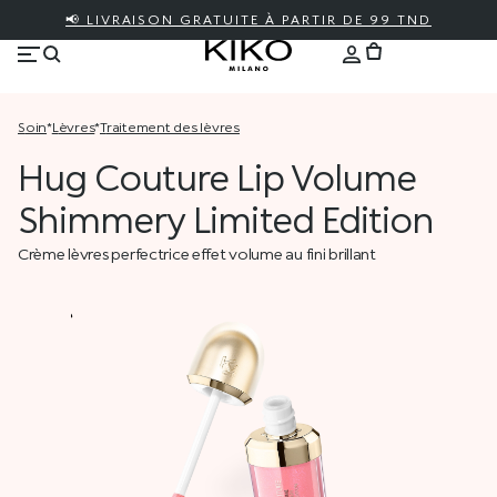
📢 LIVRAISON GRATUITE À PARTIR DE 99 TND
soin
*
lèvres
*
traitement des lèvres
Hug Couture Lip Volume
Shimmery Limited Edition
Crème lèvres perfectrice effet volume au fini brillant