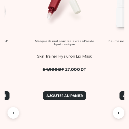
atant*
Masque de nuit pour les lèvres à l'acide
Baume nourris
hyaluronique
m
Skin Trainer Hyaluron Lip Mask
54,900
DT
27,000
DT
IER
AJOUTER AU PANIER
AJ
‹
›