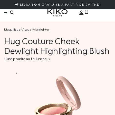
📢 LIVRAISON GRATUITE À PARTIR DE 99 TND
maquillage
*
visage
*
highlighter
Hug Couture Cheek
Dewlight Highlighting Blush
Blush poudre au fini lumineux