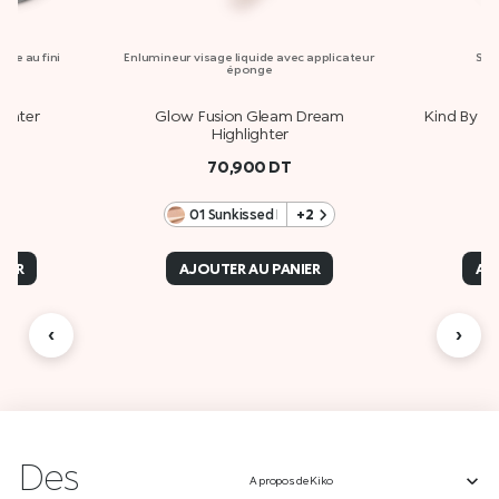
age au fini
Enlumineur visage liquide avec applicateur
Sti
éponge
ighter
Glow Fusion Gleam Dream
Kind By Ki
Highlighter
70,900
DT
01 Sunkissed Rosé
+2
IER
AJOUTER AU PANIER
AJ
‹
›
Des
A propos de Kiko