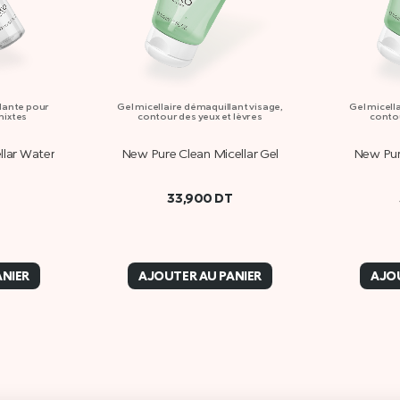
lante pour
Gel micellaire démaquillant visage,
Gel micell
mixtes
contour des yeux et lèvres
contou
llar Water
New Pure Clean Micellar Gel
New Pur
T
33,900
DT
ANIER
AJOUTER AU PANIER
AJOU