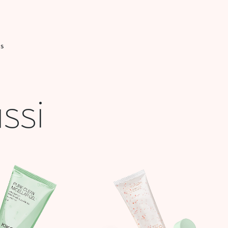
IS
ssi