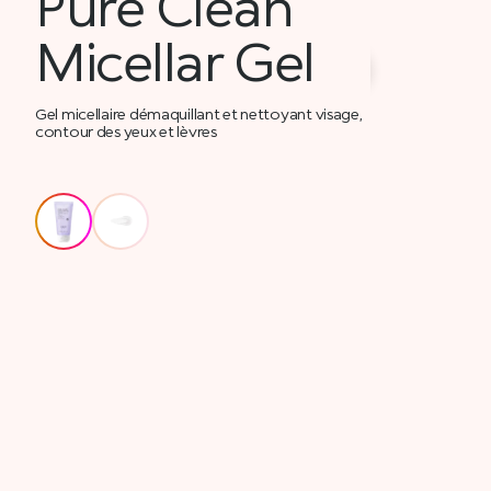
Pure Clean
Micellar Gel
Gel micellaire démaquillant et nettoyant visage,
contour des yeux et lèvres