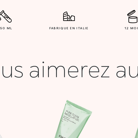
150 ML
FABRIQUE EN ITALIE
12 MO
us aimerez au