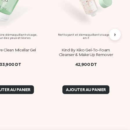
›
aire démaquillant visage,
Nettoyant et démaquillant visage 2-
r des yeux et lèvres
en-1
e Clean Micellar Gel
Kind By Kiko Gel-To-Foam
Cleanser & Make Up Remover
33,900
DT
42,900
DT
TER AU PANIER
AJOUTER AU PANIER