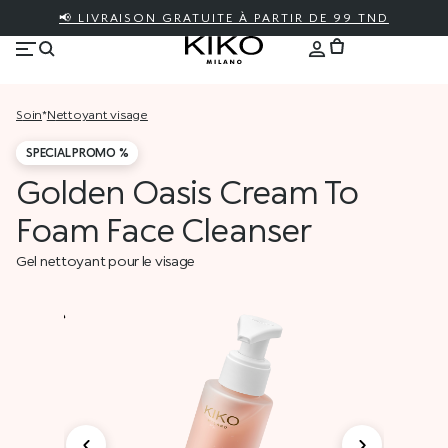
📢 LIVRAISON GRATUITE À PARTIR DE 99 TND
soin
*
nettoyant visage
SPECIAL PROMO %
Golden Oasis Cream To
Foam Face Cleanser
Gel nettoyant pour le visage