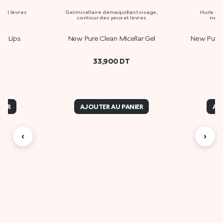
 et lèvres
Gel micellaire démaquillant visage,
Huile mi
contour des yeux et lèvres
nett
s&Lips
New Pure Clean Micellar Gel
New Pure C
33,900
DT
IER
AJOUTER AU PANIER
AJ
‹
›