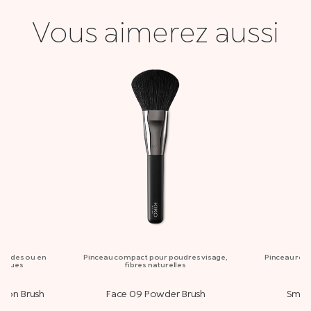
Vous aimerez aussi
iquides ou en
Pinceau compact pour poudres visage,
Pinceau rond
étiques
fibres naturelles
tion Brush
Face 09 Powder Brush
Smart