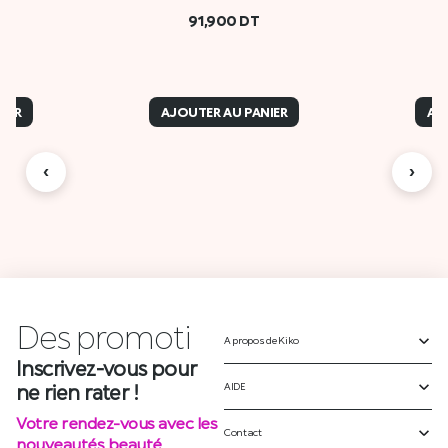
91,900
DT
IER
AJOUTER AU PANIER
AJ
‹
›
Des
p
r
o
m
o
t
i
o
A propos de Kiko
Inscrivez-vous pour
ne rien rater !
AIDE
Votre rendez-vous avec les
Contact
nouveautés beauté