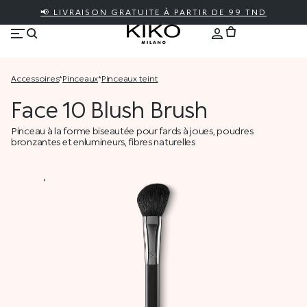
📢 LIVRAISON GRATUITE À PARTIR DE 99 TND
accessoires
*
pinceaux
*
pinceaux teint
Face 10 Blush Brush
Pinceau à la forme biseautée pour fards à joues, poudres
bronzantes et enlumineurs, fibres naturelles