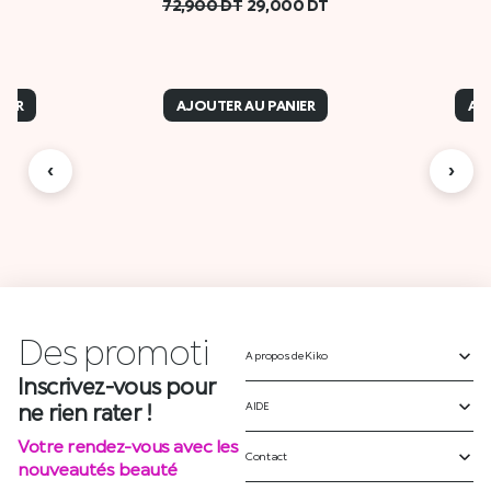
72,900
DT
29,000
DT
IER
AJOUTER AU PANIER
AJ
‹
›
Des
p
r
o
m
o
t
i
o
A propos de Kiko
Inscrivez-vous pour
ne rien rater !
AIDE
Votre rendez-vous avec les
Contact
nouveautés beauté