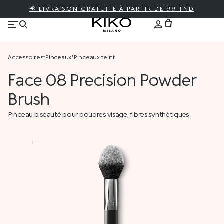
📢 LIVRAISON GRATUITE À PARTIR DE 99 TND
accessoires
*
pinceaux
*
pinceaux teint
Face 08 Precision Powder
Brush
Pinceau biseauté pour poudres visage, fibres synthétiques