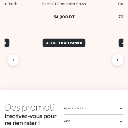
der Brush
Face 01 Concealer Brush
Gree
54,900
DT
72,
IER
AJOUTER AU PANIER
AJ
‹
›
Des
p
r
o
m
o
t
i
o
A propos de Kiko
Inscrivez-vous pour
ne rien rater !
AIDE