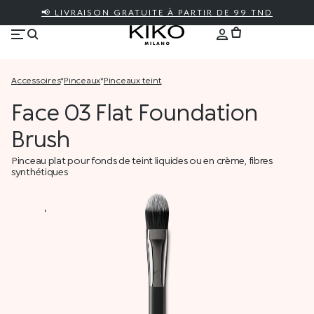
📢 LIVRAISON GRATUITE À PARTIR DE 99 TND
accessoires
*
pinceaux
*
pinceaux teint
Face 03 Flat Foundation
Brush
Pinceau plat pour fonds de teint liquides ou en crème, fibres
synthétiques