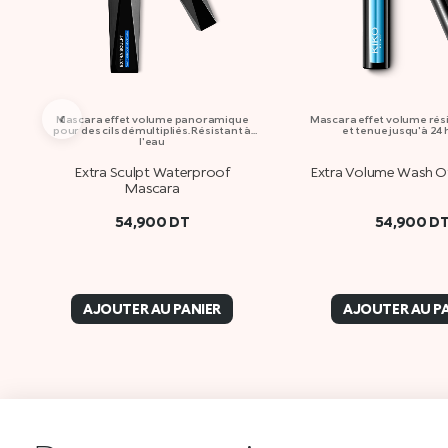
‹
Mascara effet volume panoramique
Mascara effet volume rési
pour des cils démultipliés. Résistant à
et tenue jusqu'à 24
l'eau
Extra Sculpt Waterproof
Extra Volume Wash O
Mascara
54,900
DT
54,900
D
AJOUTER AU PANIER
AJOUTER AU P