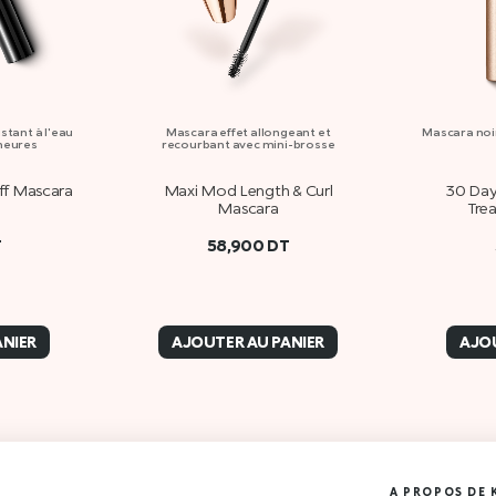
stant à l'eau
Mascara effet allongeant et
Mascara noir
 heures
recourbant avec mini-brosse
ff Mascara
Maxi Mod Length & Curl
30 Day
Mascara
Tre
T
58,900
DT
ANIER
AJOUTER AU PANIER
AJOU
A PROPOS DE 