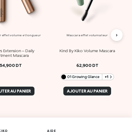
›
 effet volume et longueur
Mascara effet volumateur
s Extension – Daily
Kind By Kiko Volume Mascara
atment Mascara
54,900
DT
62,900
DT
01 Growing Glance
+1
TER AU PANIER
AJOUTER AU PANIER
KIKO
AIDE