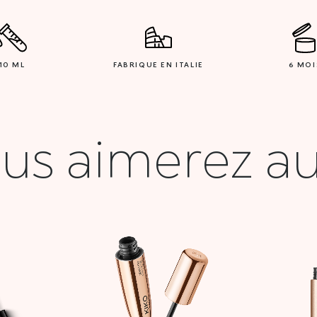
10 ML
FABRIQUE EN ITALIE
6 MOI
us aimerez au