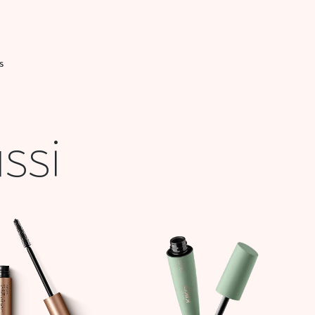
S
ssi