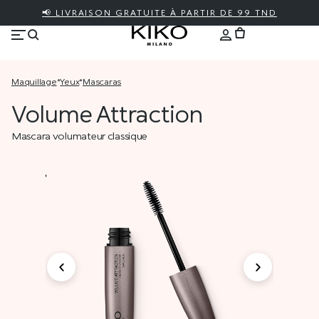
📢 LIVRAISON GRATUITE À PARTIR DE 99 TND
maquillage
*
yeux
*
mascaras
Volume Attraction
Mascara volumateur classique