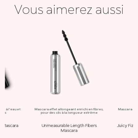
Vous aimerez aussi
nt à l'eau et
Mascara effet allongeant enrichi en fibres,
Mascara col
ures
pour des cils à la longueur extrême
le
f Mascara
Unmeasurable Length Fibers
Juicy Fizz
Mascara