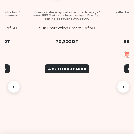
t hydratant*
Crème solaire hydratante pour le visage*
Brillant à l
e les rayons
avec SPF 30 et acide hyaluronique. Protège
contre les rayons UVA et UVB
lm Spf 50
Sun Protection Cream Spf 30
L
00
DT
70,900
DT
58,
0
IER
AJOUTER AU PANIER
AJ
‹
›