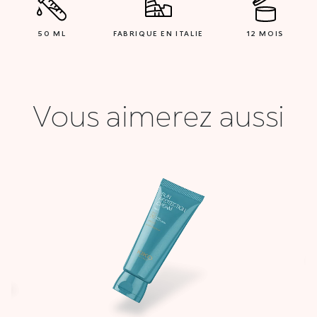
50 ML
FABRIQUE EN ITALIE
12 MOIS
Vous aimerez aussi
Le
prix
actuel
:
est :
0 DT.
21,000 DT.