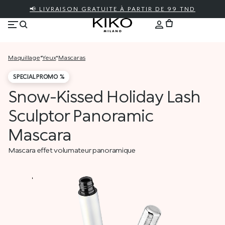
📢 LIVRAISON GRATUITE À PARTIR DE 99 TND
maquillage
*
yeux
*
mascaras
SPECIAL PROMO %
Snow-Kissed Holiday Lash
Sculptor Panoramic
Mascara
Mascara effet volumateur panoramique