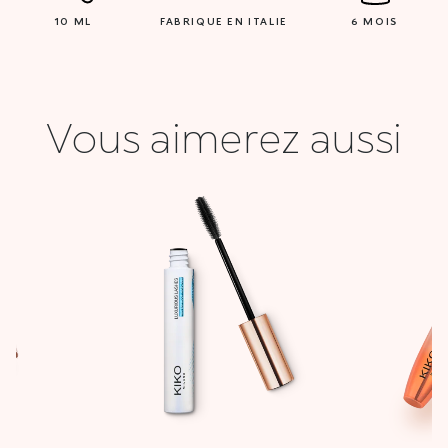
10 ML
FABRIQUE EN ITALIE
6 MOIS
Vous aimerez aussi
Le
prix
actuel
:
est :
0 DT.
13,000 DT.