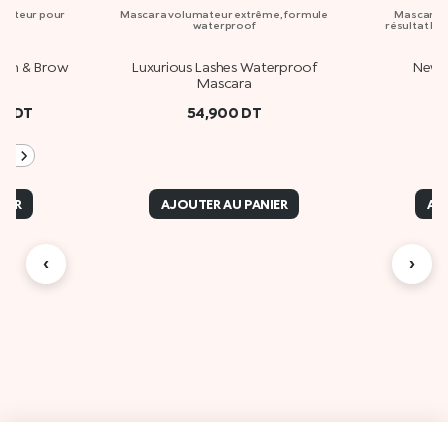
umateur pour
Mascara volumateur extrême, formule
Mascara +
ils
waterproof
résultat lo
Lash & Brow
Luxurious Lashes Waterproof
New 
Mascara
00
DT
54,900
DT
+2
IER
AJOUTER AU PANIER
AJ
‹
›
Des
A propos de Kiko