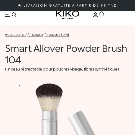
📢 LIVRAISON GRATUITE À PARTIR DE 99 TND
accessoires
*
pinceaux
*
pinceaux teint
Smart Allover Powder Brush
104
Pinceau rétractable pour poudres visage, fibres synthétiques