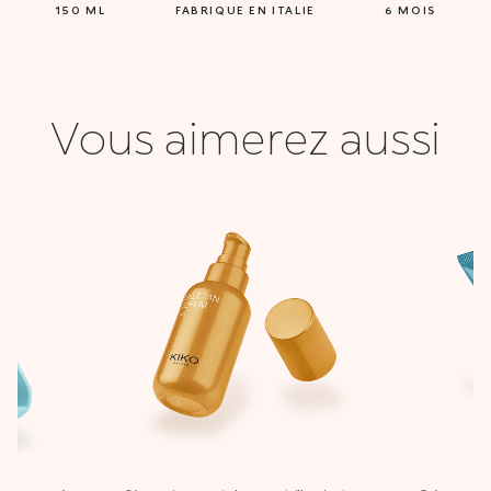
150 ML
FABRIQUE EN ITALIE
6 MOIS
Vous aimerez aussi
Le
prix
actuel
est :
0 DT.
25,000 DT.