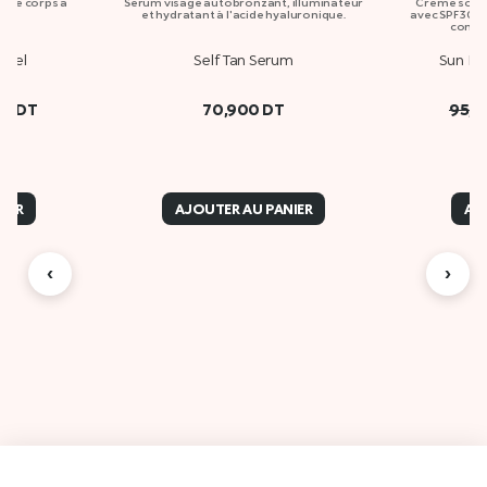
r le corps à
Sérum visage autobronzant, illuminateur
Crème solai
que
et hydratant à l'acide hyaluronique.
avec SPF 30 e
contre
 Gel
Self Tan Serum
Sun Pr
00
DT
70,900
DT
95,
IER
AJOUTER AU PANIER
AJ
‹
›