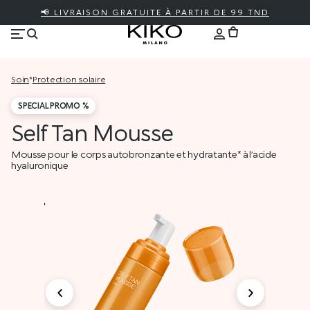
📢 LIVRAISON GRATUITE À PARTIR DE 99 TND
soin
*
protection solaire
SPECIAL PROMO %
Self Tan Mousse
Mousse pour le corps autobronzante et hydratante* à l’acide
hyaluronique