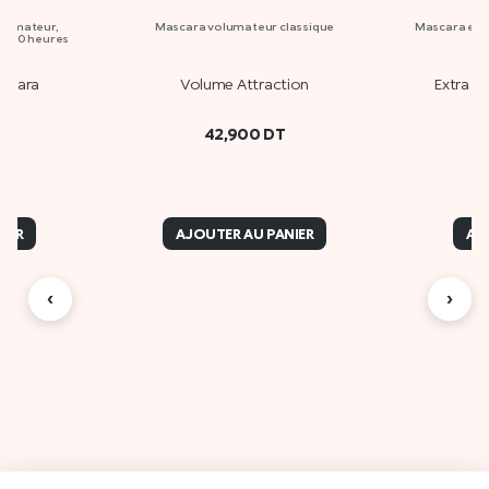
olumateur,
Mascara volumateur classique
Mascara eff
’à 10 heures
de
scara
Volume Attraction
Extra S
42,900
DT
IER
AJOUTER AU PANIER
AJ
‹
›