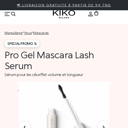
📢 LIVRAISON GRATUITE À PARTIR DE 99 TND
maquillage
*
yeux
*
mascaras
SPECIAL PROMO %
Pro Gel Mascara Lash
Serum
Sérum pour les cils effet volume et longueur