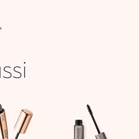
S
ssi