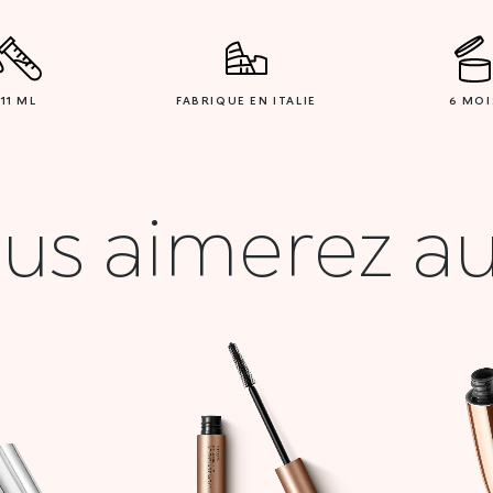
11 ML
FABRIQUE EN ITALIE
6 MOI
us aimerez au