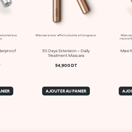
volumateur,
Mascara noir effet volume et longueur
Mascar
au
recourb
erproof
30 Days Extension – Daily
Maxi 
Treatment Mascara
T
54,900
DT
ANIER
AJOUTER AU PANIER
AJOU