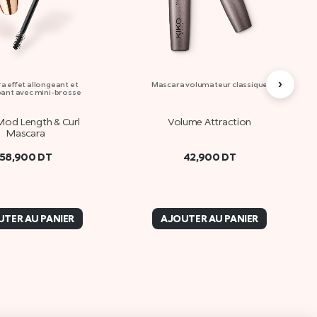
›
a effet allongeant et
Mascara volumateur classique
ant avec mini-brosse
Mod Length & Curl
Volume Attraction
Mascara
58,900
DT
42,900
DT
TER AU PANIER
AJOUTER AU PANIER