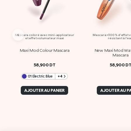
‹
Mascara coloré avec mini-applicateur
Mascara +300 % d'effet 
et effet volumateur maxi
résistant à l'e
Maxi Mod Colour Mascara
New Maxi Mod Wat
Mascara
58,900
DT
58,900
D
01 Electric Blue
+4
AJOUTER AU PANIER
AJOUTER AU P