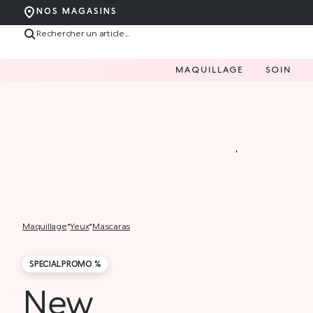
NOS MAGASINS
MAQUILLAGE
SOIN
maquillage
*
yeux
*
mascaras
SPECIAL PROMO %
New