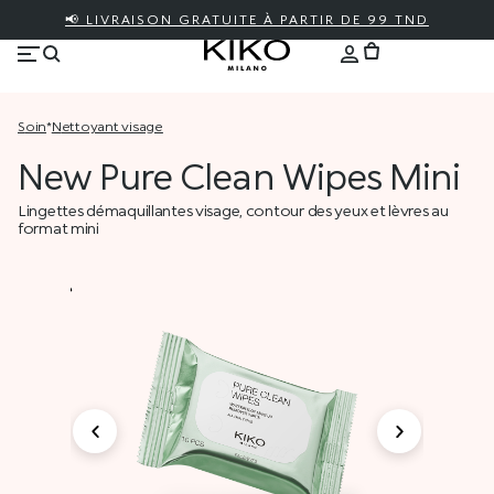
📢 LIVRAISON GRATUITE À PARTIR DE 99 TND
soin
*
nettoyant visage
New Pure Clean Wipes Mini
Lingettes démaquillantes visage, contour des yeux et lèvres au
format mini