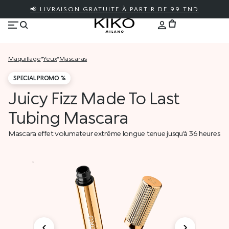
📢 LIVRAISON GRATUITE À PARTIR DE 99 TND
maquillage
*
yeux
*
mascaras
SPECIAL PROMO %
Juicy Fizz Made To Last
Tubing Mascara
Mascara effet volumateur extrême longue tenue jusqu’à 36 heures