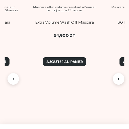
olumateur,
Mascara effet volume résistant à l'eau et
Mascara no
’à 10 heures
tenue jusqu'à 24 heures
scara
Extra Volume Wash Off Mascara
30 Day
Tr
54,900
DT
IER
AJOUTER AU PANIER
AJ
‹
›