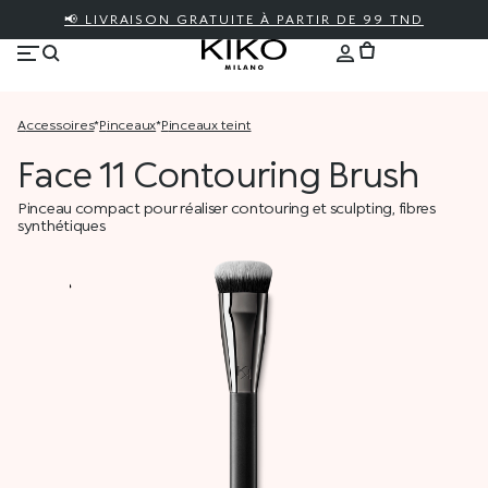
📢 LIVRAISON GRATUITE À PARTIR DE 99 TND
accessoires
*
pinceaux
*
pinceaux teint
Face 11 Contouring Brush
Pinceau compact pour réaliser contouring et sculpting, fibres
synthétiques