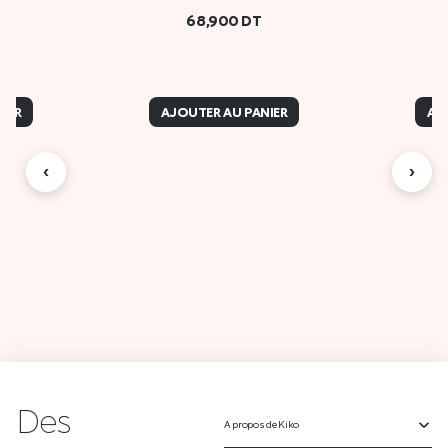
68,900
DT
IER
AJOUTER AU PANIER
AJ
‹
›
Des
A propos de Kiko