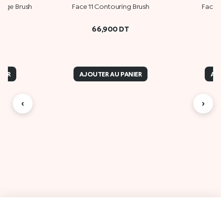
rage Brush
Face 11 Contouring Brush
Face 
66,900
DT
IER
AJOUTER AU PANIER
AJ
‹
›