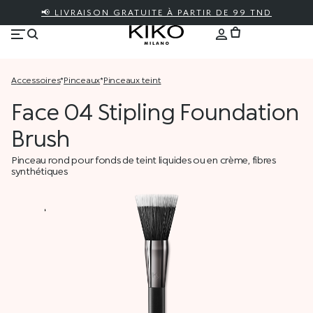
📢 LIVRAISON GRATUITE À PARTIR DE 99 TND
accessoires
*
pinceaux
*
pinceaux teint
Face 04 Stipling Foundation
Brush
Pinceau rond pour fonds de teint liquides ou en crème, fibres
synthétiques