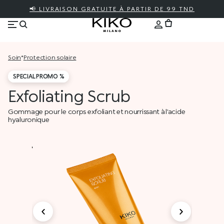
📢 LIVRAISON GRATUITE À PARTIR DE 99 TND
soin
*
protection solaire
SPECIAL PROMO %
Exfoliating Scrub
Gommage pour le corps exfoliant et nourrissant à l’acide
hyaluronique