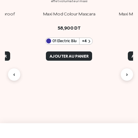
u
effet volumateur maxi
erproof
Maxi Mod Colour Mascara
Maxi Mod 
58,900
DT
01 Electric Blue
+4
IER
AJOUTER AU PANIER
AJ
‹
›
Des
A propos de Kiko