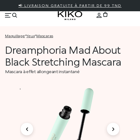
📢 LIVRAISON GRATUITE À PARTIR DE 99 TND
maquillage
*
yeux
*
mascaras
Dreamphoria Mad About
Black Stretching Mascara
Mascara à effet allongeant instantané