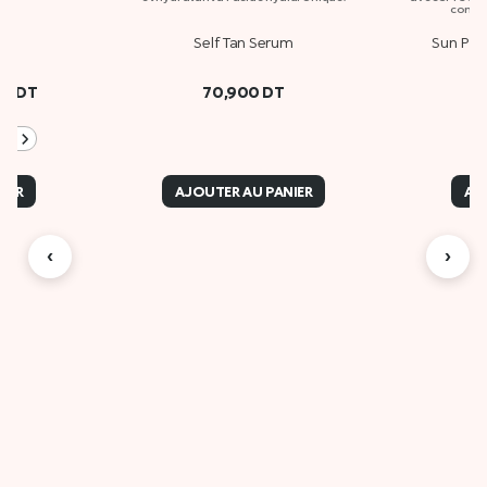
contre
30
Self Tan Serum
Sun Pro
00
DT
70,900
DT
+1
IER
AJOUTER AU PANIER
AJ
‹
›