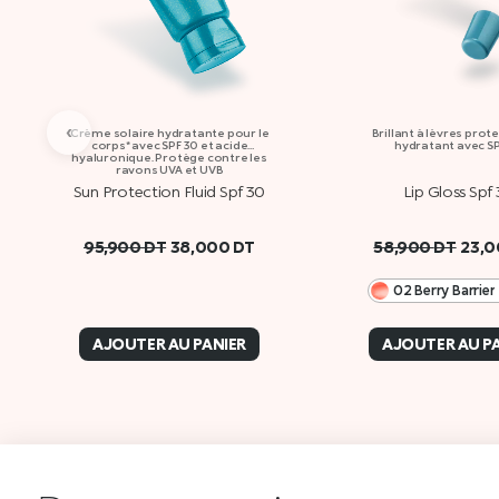
‹
Crème solaire hydratante pour le
Brillant à lèvres prot
corps* avec SPF 30 et acide
hydratant avec SP
hyaluronique. Protège contre les
rayons UVA et UVB
Sun Protection Fluid Spf 30
Lip Gloss Spf
95,900
DT
38,000
DT
58,900
DT
23,
02 Berry Barrier
AJOUTER AU PANIER
AJOUTER AU P