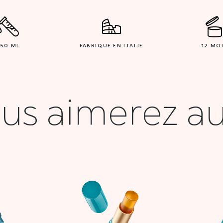
150 ML
FABRIQUE EN ITALIE
12 MO
us aimerez au
Le
Le
Le
prix
prix
prix
l
actuel
initial
actuel
:
est :
était :
est :
00 DT.
23,000 DT.
54,900 DT.
21,000 DT.