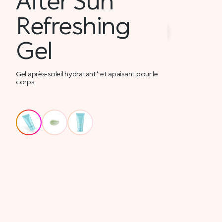
Refreshing
Gel
Gel après-soleil hydratant* et apaisant pour le
corps