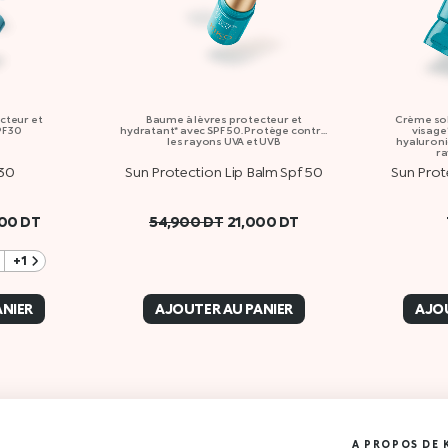
ecteur et
Baume à lèvres protecteur et
Crème sol
F 30
hydratant* avec SPF 50. Protège contre
visage*
les rayons UVA et UVB
hyaluroni
ra
 30
Sun Protection Lip Balm Spf 50
Sun Prot
000
DT
54,900
DT
21,000
DT
+1
ANIER
AJOUTER AU PANIER
AJOU
A PROPOS DE 