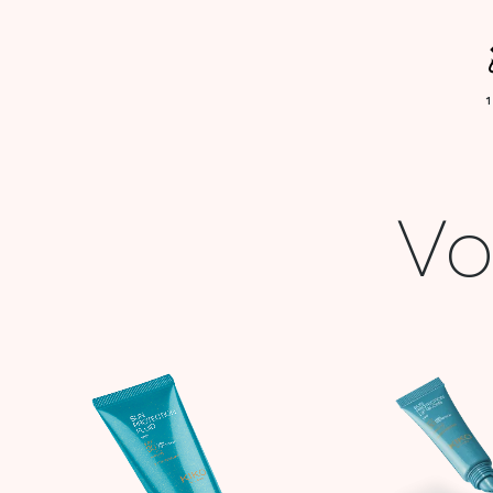
Vo
Le
Le
Le
prix
prix
prix
initial
actuel
initia
était :
est :
était 
95,900 DT.
38,000 DT.
58,9