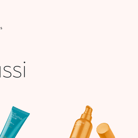
IS
ssi