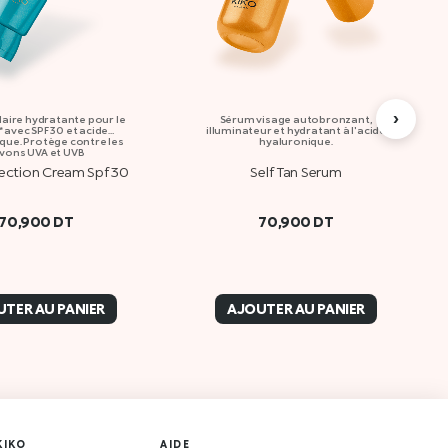
›
aire hydratante pour le
Sérum visage autobronzant,
 avec SPF 30 et acide
illuminateur et hydratant à l'acide
que. Protège contre les
hyaluronique.
yons UVA et UVB
ection Cream Spf 30
Self Tan Serum
70,900
DT
70,900
DT
TER AU PANIER
AJOUTER AU PANIER
KIKO
AIDE